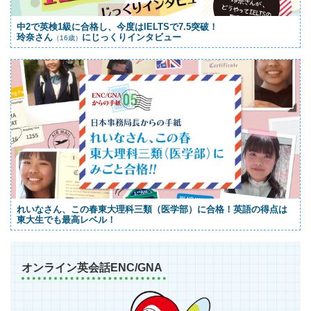
中2で英検1級に合格し、今度はIELTSで7.5突破！
玲奈さん
にじっくりインタビュー
（16歳）
れいなさん、この春東大理科三類（医学部）に合格！英語の得点は
東大生でも最高レベル！
オンライン英会話ENC/GNA