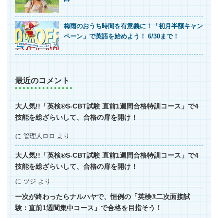
梅雨のおうち時間を有意義に！「初月半額キャン
ペーン」で英語を始めよう！ 6/30まで！
最近のコメント
大人気!!「英検®S-CBT試験 直前1週間合格特訓コース」で4
技能を総ざらいして、合格の扉を開け！
に
管理人ロロ
より
大人気!!「英検®S-CBT試験 直前1週間合格特訓コース」で4
技能を総ざらいして、合格の扉を開け！
に
ツジ
より
一次が終わったらナルハヤで、恒例の「英検®二次面接試
験：直前1週間集中コース」で合格を目指そう！