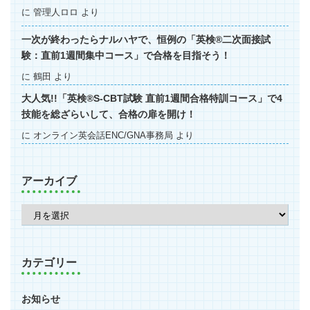
に
管理人ロロ
より
一次が終わったらナルハヤで、恒例の「英検®二次面接試
験：直前1週間集中コース」で合格を目指そう！
に
鶴田
より
大人気!!「英検®S-CBT試験 直前1週間合格特訓コース」で4
技能を総ざらいして、合格の扉を開け！
に
オンライン英会話ENC/GNA事務局
より
アーカイブ
カテゴリー
お知らせ