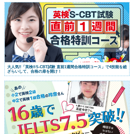
大人気!!「英検®S-CBT試験 直前1週間合格特訓コース」で4技能を総
ざらいして、合格の扉を開け！