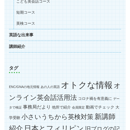
こども英会話コース
短期コース
英検コース
英語な出来事
講師紹介
タグ
オトクな情報
オ
ENC/GNAの地元情報
あの人の英語
ンライン英会話活用法
コロナ禍を有意義に
デー
事務局だより
動画でチェック
他所で紹介
大
タで検証
会員限定
新講師
小さいうちから英検対策
学受験
紹介
日本とフィリピン
旧ブログの記