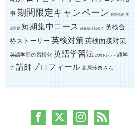
期間限定キャンペーン
事
特別企画
生
短期集中コース
英検合
涯学習
英会話は初めて
英検対策
英検面接対策
格ストーリー
英語学習法
英語学習の習慣化
語学
試験トレンド
講師プロフィール
力
高居玲奈さん