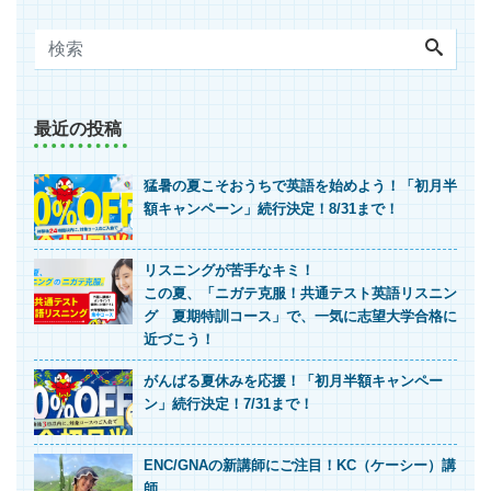
最近の投稿
猛暑の夏こそおうちで英語を始めよう！「初月半
額キャンペーン」続行決定！8/31まで！
リスニングが苦手なキミ！
この夏、「ニガテ克服！共通テスト英語リスニン
グ 夏期特訓コース」で、一気に志望大学合格に
近づこう！
がんばる夏休みを応援！「初月半額キャンペー
ン」続行決定！7/31まで！
ENC/GNAの新講師にご注目！KC（ケーシー）講
師