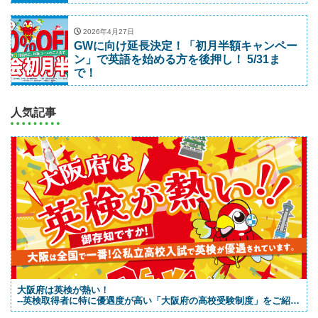
2026年4月27日
GWに向け延長決定！「初月半額キャンペー
ン」で英語を始める方を後押し！ 5/31ま
で！
人気記事
大阪府は英検が熱い！
--英検取得者に特に優遇度が高い「大阪府の高校受験制度」をご紹
介！