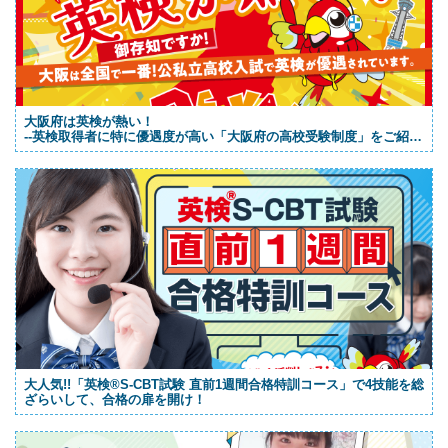
大阪府は英検が熱い！
--英検取得者に特に優遇度が高い「大阪府の高校受験制度」をご紹
介！
大人気!!「英検®S-CBT試験 直前1週間合格特訓コース」で4技能を総
ざらいして、合格の扉を開け！