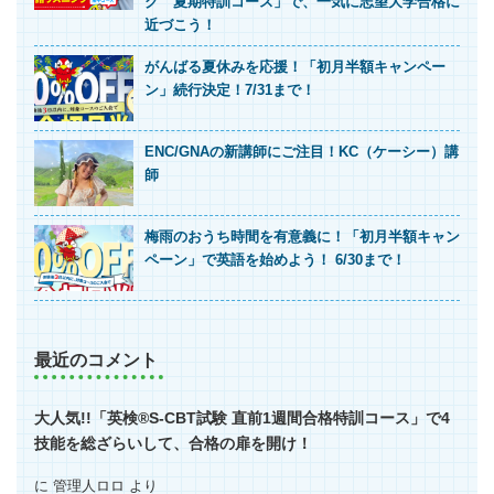
グ 夏期特訓コース」で、一気に志望大学合格に
近づこう！
がんばる夏休みを応援！「初月半額キャンペー
ン」続行決定！7/31まで！
ENC/GNAの新講師にご注目！KC（ケーシー）講
師
梅雨のおうち時間を有意義に！「初月半額キャン
ペーン」で英語を始めよう！ 6/30まで！
最近のコメント
大人気!!「英検®S-CBT試験 直前1週間合格特訓コース」で4
技能を総ざらいして、合格の扉を開け！
に
管理人ロロ
より