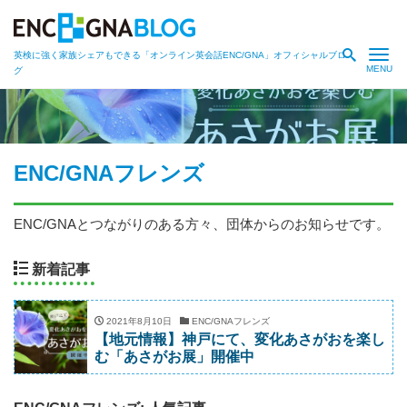
Me
英検に強く家族シェアもできる「オンライン英会話ENC/GNA」オフィシャルブロ
グ
ENC/GNAフレンズ
ENC/GNAとつながりのある方々、団体からのお知らせです。
新着記事
2021年8月10日
ENC/GNAフレンズ
【地元情報】神戸にて、変化あさがおを楽し
む「あさがお展」開催中