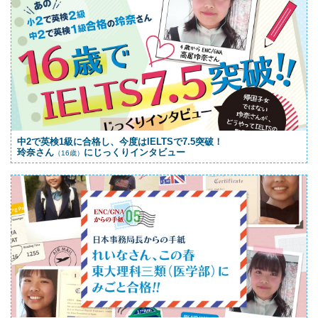
中2で英検1級に合格し、今度はIELTSで7.5突破！
玲奈さん
にじっくりインタビュー
（16歳）