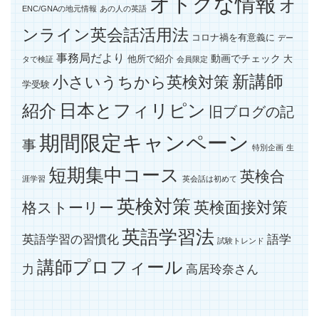
オトクな情報
オ
ENC/GNAの地元情報
あの人の英語
ンライン英会話活用法
コロナ禍を有意義に
デー
事務局だより
動画でチェック
他所で紹介
大
タで検証
会員限定
新講師
小さいうちから英検対策
学受験
紹介
日本とフィリピン
旧ブログの記
期間限定キャンペーン
事
特別企画
生
短期集中コース
英検合
涯学習
英会話は初めて
英検対策
英検面接対策
格ストーリー
英語学習法
英語学習の習慣化
語学
試験トレンド
講師プロフィール
力
高居玲奈さん