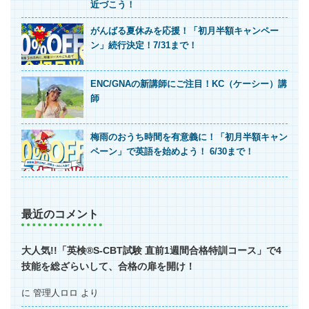
近づこう！
がんばる夏休みを応援！「初月半額キャンペー
ン」続行決定！7/31まで！
ENC/GNAの新講師にご注目！KC（ケーシー）講
師
梅雨のおうち時間を有意義に！「初月半額キャン
ペーン」で英語を始めよう！ 6/30まで！
最近のコメント
大人気!!「英検®S-CBT試験 直前1週間合格特訓コース」で4
技能を総ざらいして、合格の扉を開け！
に
管理人ロロ
より