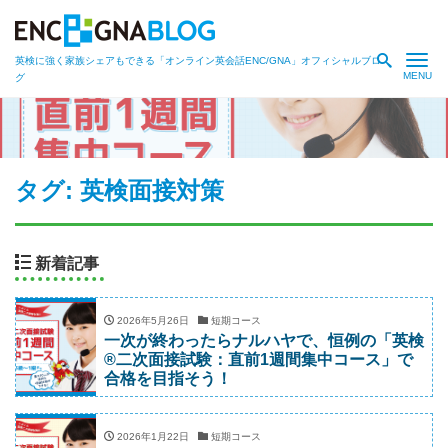
Me
英検に強く家族シェアもできる「オンライン英会話ENC/GNA」オフィシャルブロ
グ
タグ:
英検面接対策
新着記事
2026年5月26日
短期コース
一次が終わったらナルハヤで、恒例の「英検
®二次面接試験：直前1週間集中コース」で
合格を目指そう！
2026年1月22日
短期コース