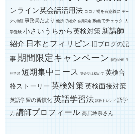
ンライン英会話活用法
コロナ禍を有意義に
デー
事務局だより
動画でチェック
他所で紹介
大
タで検証
会員限定
新講師
小さいうちから英検対策
学受験
紹介
日本とフィリピン
旧ブログの記
期間限定キャンペーン
事
特別企画
生
短期集中コース
英検合
涯学習
英会話は初めて
英検対策
英検面接対策
格ストーリー
英語学習法
英語学習の習慣化
語学
試験トレンド
講師プロフィール
力
高居玲奈さん