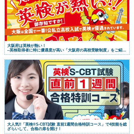
大阪府は英検が熱い！
--英検取得者に特に優遇度が高い「大阪府の高校受験制度」をご紹
介！
大人気!!「英検®S-CBT試験 直前1週間合格特訓コース」で4技能を総
ざらいして、合格の扉を開け！