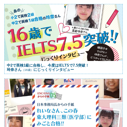
中2で英検1級に合格し、今度はIELTSで7.5突破！
玲奈さん
にじっくりインタビュー
（16歳）