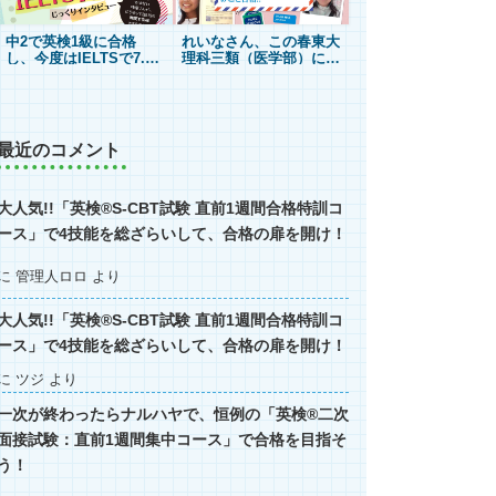
中2で英検1級に合格
れいなさん、この春東大
し、今度はIELTSで7.5
理科三類（医学部）に合
突破！
格！英語の得点は東大生
玲奈さん
にじっ
でも最高レベル！
（16歳）
くりインタビュー
最近のコメント
大人気!!「英検®S-CBT試験 直前1週間合格特訓コ
ース」で4技能を総ざらいして、合格の扉を開け！
に
管理人ロロ
より
大人気!!「英検®S-CBT試験 直前1週間合格特訓コ
ース」で4技能を総ざらいして、合格の扉を開け！
に
ツジ
より
一次が終わったらナルハヤで、恒例の「英検®二次
面接試験：直前1週間集中コース」で合格を目指そ
う！