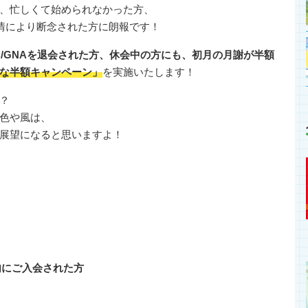
、忙しくて始められなかった方、
事情により断念された方に朗報です！
C/GNAを退会された方、休会中の方にも、初月の月謝が半額
な半額キャンペーン」
を実施いたします！
？
色や風は、
展望になると思いますよ！
内にご入会された方