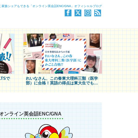
く家族シェアもできる「オンライン英会話ENC/GNA」オフィシャルブログ
TSで
れいなさん、この春東大理科三類（医学
部）に合格！英語の得点は東大生でも最
ビュー
高レベル！
オンライン英会話ENC/GNA