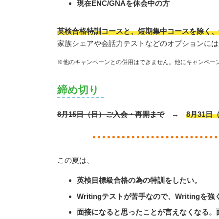
現在ENC/GNAを休会中の方
英検合格特訓コースと、短期集中コースを除く、
家族シェアや会話力テストなどのオプションには
※他のキャンペーンとの併用はできません。他にキャンペー
締め切り
8月15日（日）ご入会・再開まで
→
8月31
この夏は、
英検目標級合格の為の特訓をしたい。
Writingテストが苦手なので、Writingを
面接になると思ったことが言えなくなる。