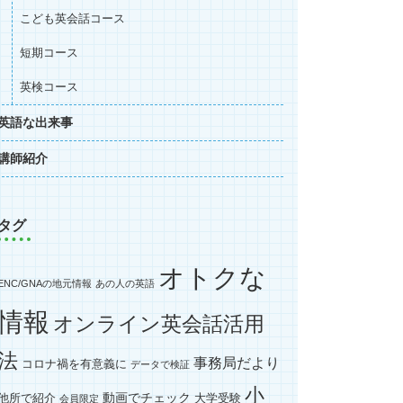
こども英会話コース
短期コース
英検コース
英語な出来事
講師紹介
タグ
オトクな
ENC/GNAの地元情報
あの人の英語
情報
オンライン英会話活用
法
事務局だより
コロナ禍を有意義に
データで検証
小
動画でチェック
他所で紹介
大学受験
会員限定