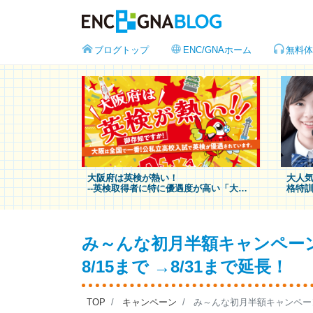
ブログトップ
ENC/GNAホーム
無料体
大阪府は英検が熱い！
大人気
--英検取得者に特に優遇度が高い「大阪
格特訓
府の高校受験制度」をご紹介！
て、
み～んな初月半額キャンペー
8/15まで →8/31まで延長！
TOP
キャンペーン
み～んな初月半額キャンペーン：