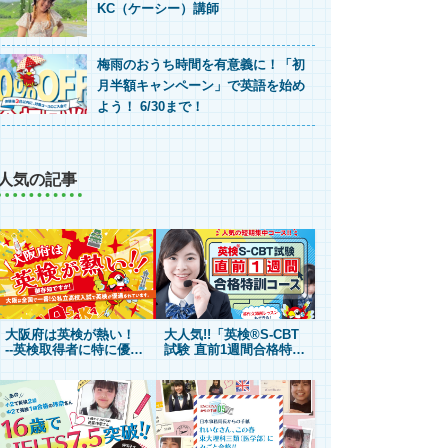
KC（ケーシー）講師
梅雨のおうち時間を有意義に！「初
月半額キャンペーン」で英語を始め
よう！ 6/30まで！
人気の記事
大阪府は英検が熱い！
大人気!!「英検®S-CBT
--英検取得者に特に優遇
試験 直前1週間合格特訓
度が高い「大阪府の高校
コース」で4技能を総ざ
受験制度」をご紹介！
らいして、合格の扉を開
け！