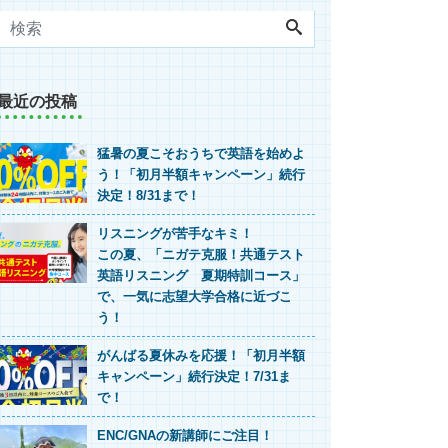
最近の投稿
猛暑の夏こそおうちで英語を始めよ
う！「初月半額キャンペーン」続行
決定！8/31まで！
リスニングが苦手なキミ！
この夏、「ニガテ克服！共通テスト
英語リスニング 夏期特訓コース」
で、一気に志望大学合格に近づこ
う！
がんばる夏休みを応援！「初月半額
キャンペーン」続行決定！7/31ま
で！
ENC/GNAの新講師にご注目！