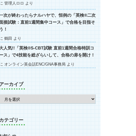
に
管理人ロロ
より
一次が終わったらナルハヤで、恒例の「英検®二次
面接試験：直前1週間集中コース」で合格を目指そ
う！
に
鶴田
より
大人気!!「英検®S-CBT試験 直前1週間合格特訓コ
ース」で4技能を総ざらいして、合格の扉を開け！
に
オンライン英会話ENC/GNA事務局
より
アーカイブ
カテゴリー