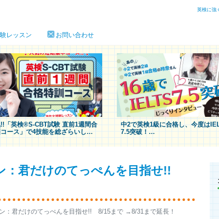
英検に強
験レッスン
お問い合わせ
!!「英検®S-CBT試験 直前1週間合
中2で英検1級に合格し、今度はIEL
コース」で4技能を総ざらいし
7.5突破！
合格の扉を開け！
玲奈さん
にじっくりインタ
（16歳）
ン：君だけのてっぺんを目指せ!!
君だけのてっぺんを目指せ!! 8/15まで →8/31まで延長！