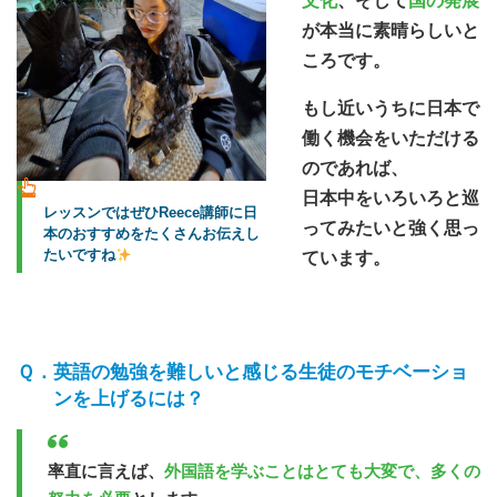
文化
、そして
国の発展
が本当に素晴らしいと
ころです。
もし近いうちに日本で
働く機会をいただける
のであれば、
日本中をいろいろと巡
レッスンではぜひReece講師に日
ってみたいと強く思っ
本のおすすめをたくさんお伝えし
たいですね
ています。
英語の勉強を難しいと感じる生徒のモチベーショ
ンを上げるには？
率直に言えば、
外国語を学ぶことはとても大変で、多くの