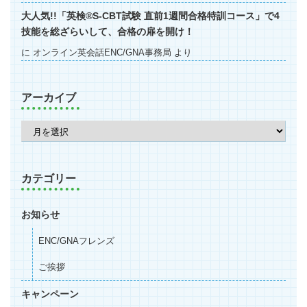
大人気!!「英検®S-CBT試験 直前1週間合格特訓コース」で4
技能を総ざらいして、合格の扉を開け！
に
オンライン英会話ENC/GNA事務局
より
アーカイブ
カテゴリー
お知らせ
ENC/GNAフレンズ
ご挨拶
キャンペーン