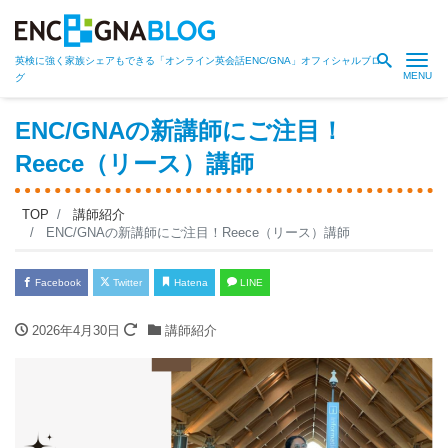
Me
英検に強く家族シェアもできる「オンライン英会話ENC/GNA」オフィシャルブロ
グ
ENC/GNAの新講師にご注目！
Reece（リース）講師
TOP
講師紹介
ENC/GNAの新講師にご注目！Reece（リース）講師
Facebook
Twitter
Hatena
LINE
2026年4月30日
講師紹介