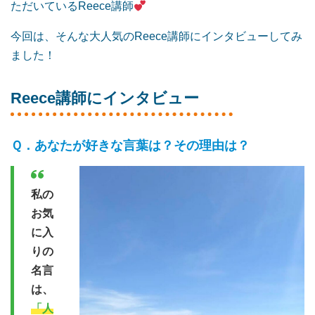
ただいているReece講師
今回は、そんな大人気のReece講師にインタビューしてみ
ました！
Reece講師にインタビュー
あなたが好きな言葉は？その理由は？
私の
お気
に入
りの
名言
は、
「人