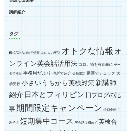
英語な出来事
講師紹介
タグ
オトクな情報
オ
ENC/GNAの地元情報
あの人の英語
ンライン英会話活用法
コロナ禍を有意義に
デー
事務局だより
動画でチェック
他所で紹介
大
タで検証
会員限定
新講師
小さいうちから英検対策
学受験
紹介
日本とフィリピン
旧ブログの記
期間限定キャンペーン
事
特別企画
生
短期集中コース
英検合
涯学習
英会話は初めて