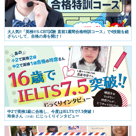
大人気!!「英検®S-CBT試験 直前1週間合格特訓コース」で4技能を総
ざらいして、合格の扉を開け！
中2で英検1級に合格し、今度はIELTSで7.5突破！
玲奈さん
にじっくりインタビュー
（16歳）