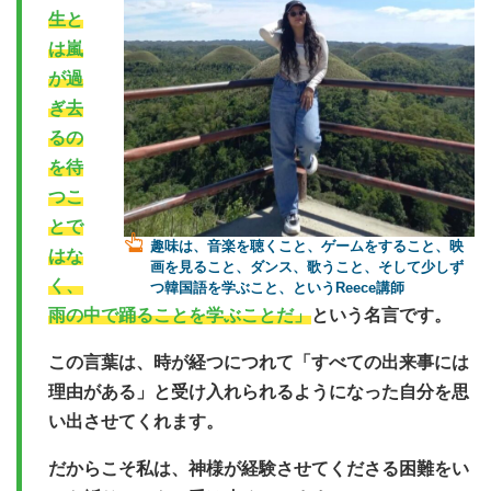
生と
は嵐
が過
ぎ去
るの
を待
つこ
とで
趣味は、音楽を聴くこと、ゲームをすること、映
はな
画を見ること、ダンス、歌うこと、そして少しず
く、
つ韓国語を学ぶこと、というReece講師
雨の中で踊ることを学ぶことだ」
という名言です。
この言葉は、時が経つにつれて「すべての出来事には
理由がある」と受け入れられるようになった自分を思
い出させてくれます。
だからこそ私は、神様が経験させてくださる困難をい