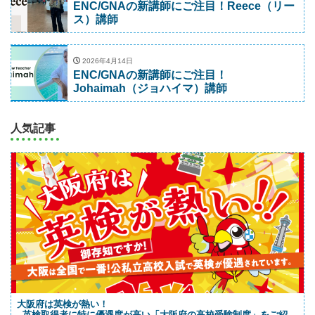
ENC/GNAの新講師にご注目！Reece（リー
ス）講師
2026年4月14日
ENC/GNAの新講師にご注目！
Johaimah（ジョハイマ）講師
人気記事
大阪府は英検が熱い！
--英検取得者に特に優遇度が高い「大阪府の高校受験制度」をご紹