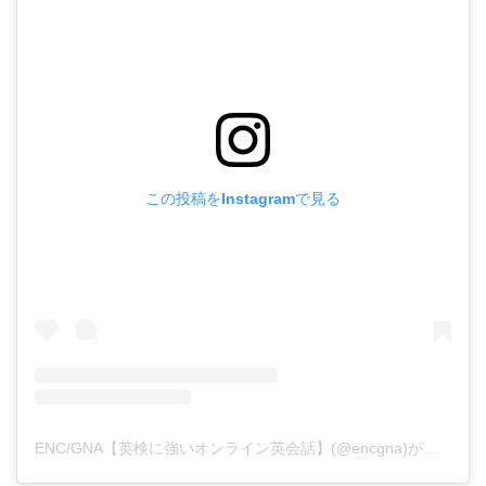
この投稿をInstagramで見る
ENC/GNA【英検に強いオンライン英会話】(@encgna)がシェアした投稿