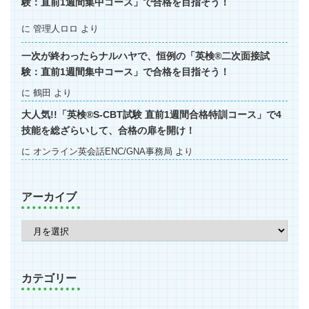
験：直前1週間集中コース」で合格を目指そう！
に
管理人ロロ
より
一次が終わったらナルハヤで、恒例の「英検®二次面接試
験：直前1週間集中コース」で合格を目指そう！
に
鶴田
より
大人気!!「英検®S-CBT試験 直前1週間合格特訓コース」で4
技能を総ざらいして、合格の扉を開け！
に
オンライン英会話ENC/GNA事務局
より
アーカイブ
カテゴリー