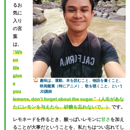
るお
気に
入り
の言
葉
は、
“Wh
en
life
give
趣味は、運動、本を読むこと、物語を書くこと、
s
映画鑑賞（特にアニメ）、歌を聴くこと、という
you
JD講師
lemons, don’t forget about the sugar.”
（人生があな
たにレモンを与えたら、砂糖を忘れないで。）
です。
レモネードを作るとき、酸っぱいレモンに
甘さ
を加え
ることが大事だということを、私たちはつい忘れてし