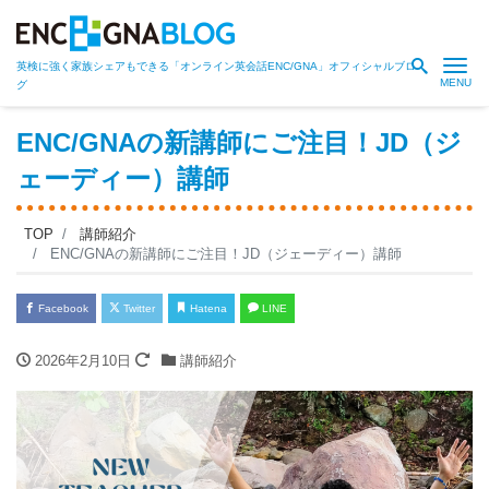
Me
英検に強く家族シェアもできる「オンライン英会話ENC/GNA」オフィシャルブロ
グ
ENC/GNAの新講師にご注目！JD（ジ
ェーディー）講師
TOP
講師紹介
ENC/GNAの新講師にご注目！JD（ジェーディー）講師
Facebook
Twitter
Hatena
LINE
2026年2月10日
講師紹介