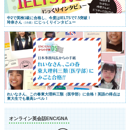
中2で英検1級に合格し、今度はIELTSで7.5突破！
玲奈さん
にじっくりインタビュー
（16歳）
れいなさん、この春東大理科三類（医学部）に合格！英語の得点は
東大生でも最高レベル！
オンライン英会話ENC/GNA