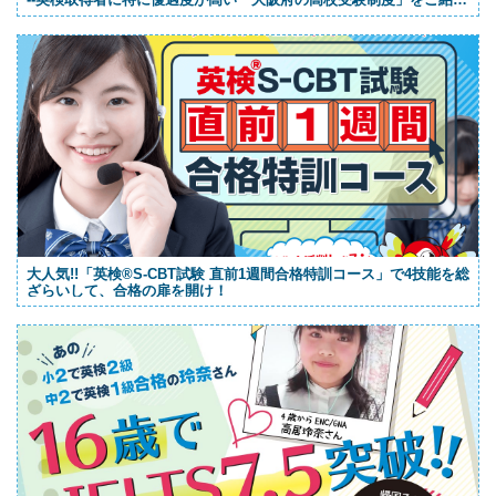
介！
大人気!!「英検®S-CBT試験 直前1週間合格特訓コース」で4技能を総
ざらいして、合格の扉を開け！