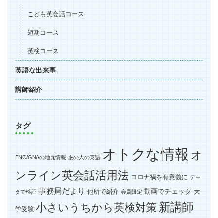
こども英会話コース
短期コース
英検コース
英語な出来事
講師紹介
タグ
オトクな情報
オ
ENC/GNAの地元情報
あの人の英語
ンライン英会話活用法
コロナ禍を有意義に
デー
事務局だより
動画でチェック
他所で紹介
大
タで検証
会員限定
新講師
小さいうちから英検対策
学受験