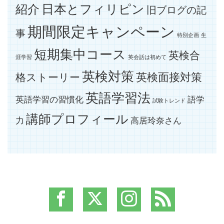
紹介
日本とフィリピン
旧ブログの記
期間限定キャンペーン
事
特別企画
生
短期集中コース
英検合
涯学習
英会話は初めて
英検対策
英検面接対策
格ストーリー
英語学習法
英語学習の習慣化
語学
試験トレンド
講師プロフィール
力
高居玲奈さん