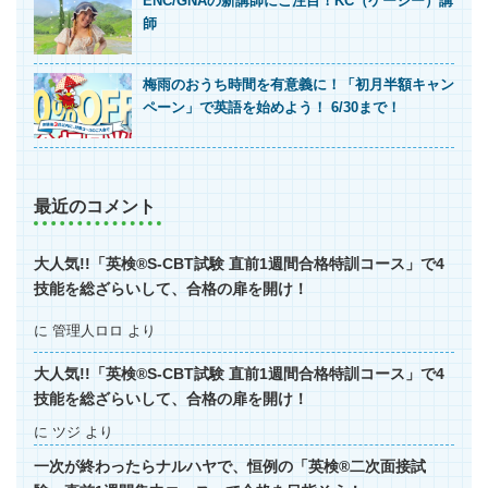
ENC/GNAの新講師にご注目！KC（ケーシー）講
師
梅雨のおうち時間を有意義に！「初月半額キャン
ペーン」で英語を始めよう！ 6/30まで！
最近のコメント
大人気!!「英検®S-CBT試験 直前1週間合格特訓コース」で4
技能を総ざらいして、合格の扉を開け！
に
管理人ロロ
より
大人気!!「英検®S-CBT試験 直前1週間合格特訓コース」で4
技能を総ざらいして、合格の扉を開け！
に
ツジ
より
一次が終わったらナルハヤで、恒例の「英検®二次面接試