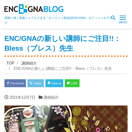
Me
英検に強く家族シェアもできる「オンライン英会話ENC/GNA」オフィシャルブロ
グ
ENC/GNAの新しい講師にご注目!!：
Bless（ブレス）先生
TOP
講師紹介
ENC/GNAの新しい講師にご注目!!：Bless（ブレス）先生
Facebook
Twitter
Hatena
LINE
2021年12月7日
講師紹介