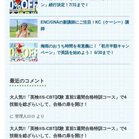
ン」続行決定！7/31まで！
ENC/GNAの新講師にご注目！KC（ケーシー）講
師
梅雨のおうち時間を有意義に！「初月半額キャン
ペーン」で英語を始めよう！ 6/30まで！
最近のコメント
大人気!!「英検®S-CBT試験 直前1週間合格特訓コース」で4
技能を総ざらいして、合格の扉を開け！
に
管理人ロロ
より
大人気!!「英検®S-CBT試験 直前1週間合格特訓コース」で4
技能を総ざらいして、合格の扉を開け！