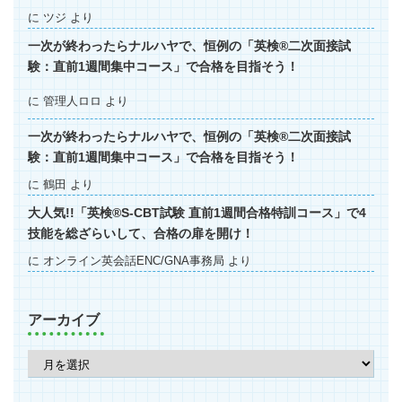
に
ツジ
より
一次が終わったらナルハヤで、恒例の「英検®二次面接試
験：直前1週間集中コース」で合格を目指そう！
に
管理人ロロ
より
一次が終わったらナルハヤで、恒例の「英検®二次面接試
験：直前1週間集中コース」で合格を目指そう！
に
鶴田
より
大人気!!「英検®S-CBT試験 直前1週間合格特訓コース」で4
技能を総ざらいして、合格の扉を開け！
に
オンライン英会話ENC/GNA事務局
より
アーカイブ