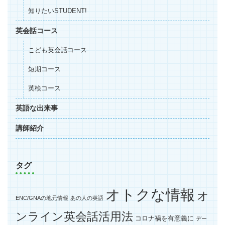
知りたいSTUDENT!
英会話コース
こども英会話コース
短期コース
英検コース
英語な出来事
講師紹介
タグ
オトクな情報
オ
ENC/GNAの地元情報
あの人の英語
ンライン英会話活用法
コロナ禍を有意義に
デー