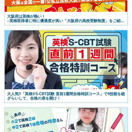
大阪府は英検が熱い！
--英検取得者に特に優遇度が高い「大阪府の高校受験制度」をご紹
介！
大人気!!「英検®S-CBT試験 直前1週間合格特訓コース」で4技能を総
ざらいして、合格の扉を開け！