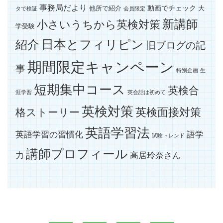
事務局だより
動画でチェック
他所で紹介
大
タで検証
会員限定
新講師
小さいうちから英検対策
学受験
紹介
日本とフィリピン
旧ブログの記
期間限定キャンペーン
事
特別企画
生
短期集中コース
英検合
涯学習
英会話は初めて
英検対策
英検面接対策
格ストーリー
英語学習法
英語学習の習慣化
語学
試験トレンド
講師プロフィール
力
高居玲奈さん