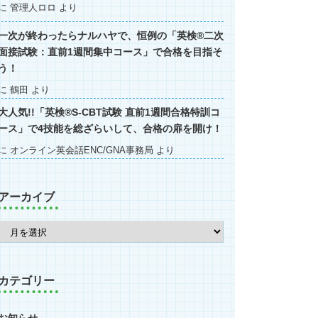
に
管理人ロロ
より
一次が終わったらナルハヤで、恒例の「英検®二次
面接試験：直前1週間集中コース」で合格を目指そ
う！
に
鶴田
より
大人気!!「英検®S-CBT試験 直前1週間合格特訓コ
ース」で4技能を総ざらいして、合格の扉を開け！
に
オンライン英会話ENC/GNA事務局
より
アーカイブ
カテゴリー