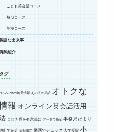
こども英会話コース
短期コース
英検コース
英語な出来事
講師紹介
タグ
オトクな
ENC/GNAの地元情報
あの人の英語
情報
オンライン英会話活用
法
事務局だより
コロナ禍を有意義に
データで検証
小
動画でチェック
他所で紹介
大学受験
会員限定