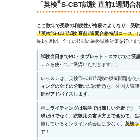
®
「英検
S-CBT試験 直前1週間
ここ数年で受験の利便性が格段によくなり、受験
®
「英検
S-CBT試験 直前1週間合格特訓コース」
長1ヶ月間、全ての技能の最終試験対策を行いま
試験当日までPC・タブレット・スマホでご受講
テムを使ってご受講いただきます。）
®
レッスンは、英検
S-CBT試験の模擬問題を使
ィングの全ての分野
の試験問題を、外国人講師
師がアドバイスします。
特に
ライティングは独学では難しい分野
です。
現だけでなく、試験用の書き方まで含めて、生
施しているオンライン英会話は少なく、
英検ラ
す！