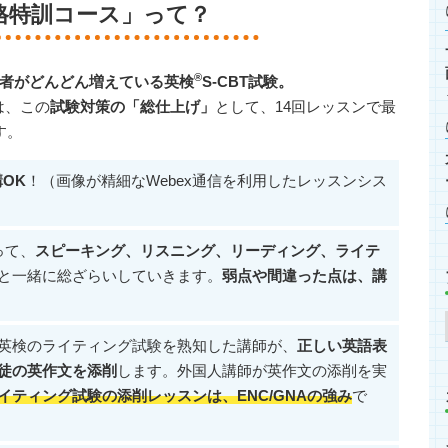
合格特訓コース」って？
®
者がどんどん増えている英検
S-CBT試験。
は、この
試験対策の「総仕上げ」
として、14回レッスンで最
す。
OK
！（画像が精細なWebex通信を利用したレッスンシス
って、
スピーキング、リスニング、リーディング、ライテ
と一緒に総ざらいしていきます。
弱点や間違った点は、講
英検のライティング試験を熟知した講師が、
正しい英語表
徒の英作文を添削
します。外国人講師が英作文の添削を実
イティング試験の添削レッスンは、ENC/GNAの強み
で