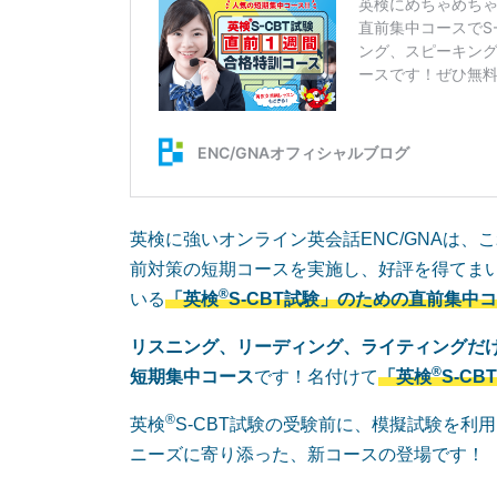
英検に強いオンライン英会話ENC/GNAは
前対策の短期コースを実施し、好評を得てま
®
いる
「英検
S-CBT試験」のための直前集中
リスニング、リーディング、ライティングだ
®
短期集中コース
です！名付けて
「英検
S-C
®
英検
S-CBT試験の受験前に、模擬試験を
ニーズに寄り添った、新コースの登場です！