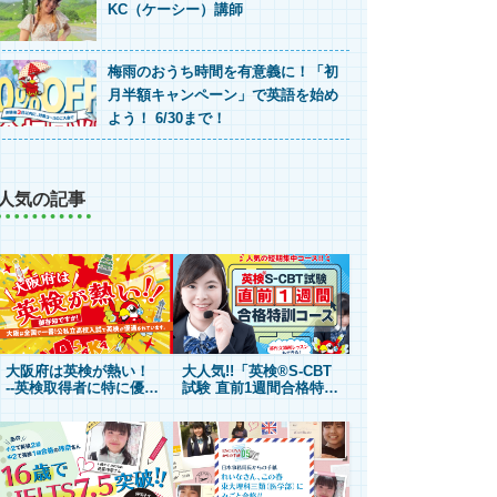
KC（ケーシー）講師
梅雨のおうち時間を有意義に！「初
月半額キャンペーン」で英語を始め
よう！ 6/30まで！
人気の記事
大阪府は英検が熱い！
大人気!!「英検®S-CBT
--英検取得者に特に優遇
試験 直前1週間合格特訓
度が高い「大阪府の高校
コース」で4技能を総ざ
受験制度」をご紹介！
らいして、合格の扉を開
け！