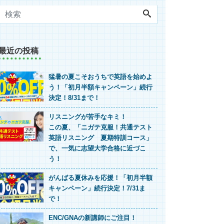
最近の投稿
猛暑の夏こそおうちで英語を始めよ
う！「初月半額キャンペーン」続行
決定！8/31まで！
リスニングが苦手なキミ！
この夏、「ニガテ克服！共通テスト
英語リスニング 夏期特訓コース」
で、一気に志望大学合格に近づこ
う！
がんばる夏休みを応援！「初月半額
キャンペーン」続行決定！7/31ま
で！
ENC/GNAの新講師にご注目！