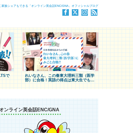
く家族シェアもできる「オンライン英会話ENC/GNA」オフィシャルブログ
TSで
れいなさん、この春東大理科三類（医学
部）に合格！英語の得点は東大生でも最
ビュー
高レベル！
オンライン英会話ENC/GNA