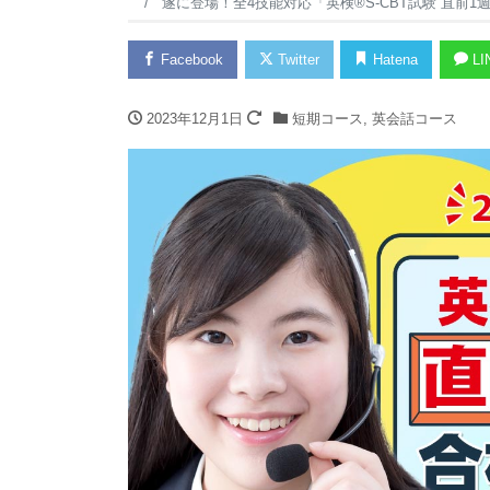
遂に登場！全4技能対応「英検®S-CBT試験 直前
Facebook
Twitter
Hatena
LI
2023年12月1日
短期コース
,
英会話コース