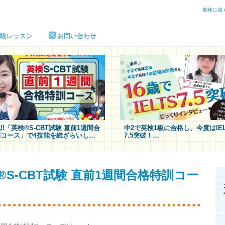
英検に強
験レッスン
お問い合わせ
!!「英検®S-CBT試験 直前1週間合
中2で英検1級に合格し、今度はIEL
コース」で4技能を総ざらいし
7.5突破！
合格の扉を開け！
玲奈さん
にじっくりインタ
（16歳）
S-CBT試験 直前1週間合格特訓コー